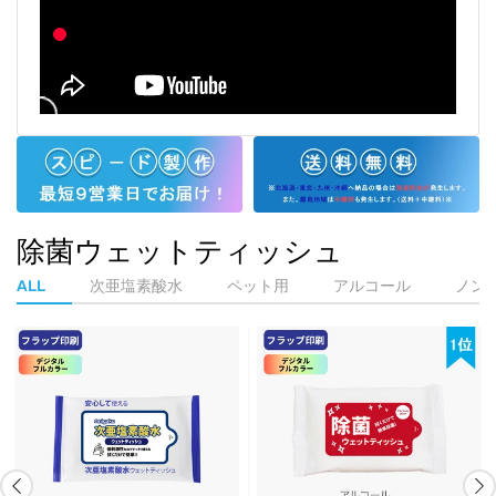
除菌ウェットティッシュ
ALL
次亜塩素酸水
ペット用
アルコール
ノン