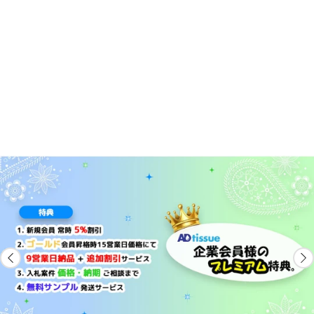
最少ロット数2,000個から！
パッケージとラベルにも
高性能デジタル印刷機で原本デザイン通りに製作
ノープラスティック
詳しくはこちら
自然分解基布使用！
最短9営業日でお届け可能 9営業日または15営業日から選択可能
基布はフラッシャブルワイプを
詳しくはこちら
使用したトイレに流せるウェットティッシュです。
ノベルティ除菌ウェットティッシュ
次亜塩素酸水ウェットティッシュを販促用ウェットティッシュとして初リリース
詳しくはこちら
アルコール、ノンアルコールタイプの除菌ウェットティッシュはもちろん！