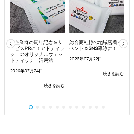
に
IT企業様の周年記念＆サ
総合商社様の地域密着イ
ボ
お
ービスPRに！アドティッ
ベント＆SNS導線に！
に
シュのオリジナルウェッ
ト
2026年07月22日
トティッシュ活用法
2
2026年07月24日
続きを読む
読む
続きを読む