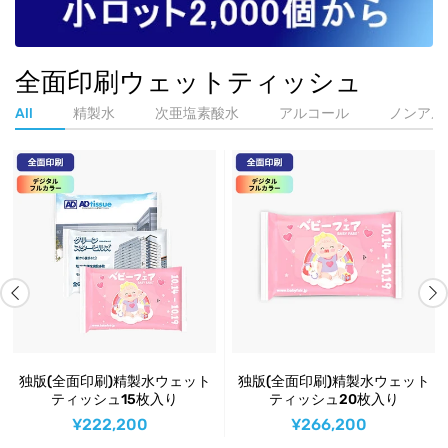
全面印刷ウェットティッシュ
All
精製水
次亜塩素酸水
アルコール
ノンアル
ト
独版(全面印刷)精製水ウェット
独版(全面印刷)次亜塩素酸水ウ
ティッシュ20枚入り
ェットティッシュ10枚入り
¥266,200
¥215,600